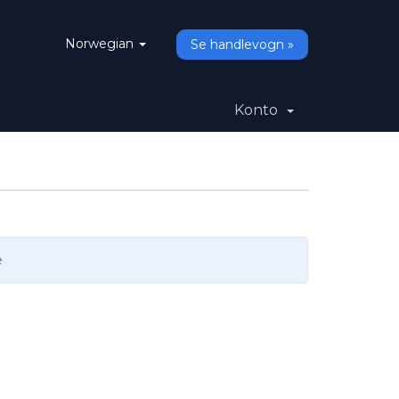
Norwegian
Se handlevogn »
Konto
e