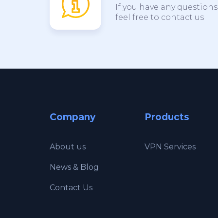
If you have any question
feel free to contact us
Company
Products
About us
VPN Services
News & Blog
Contact Us