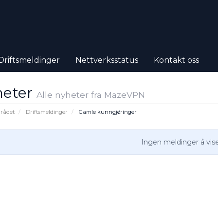
Driftsmeldinger
Nettverksstatus
Kontakt oss
heter
Alle nyheter fra MazeVPN
rådet
Driftsmeldinger
Gamle kunngjøringer
Ingen meldinger å vis