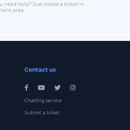
u need help? Just create a ticket in
lient area.
Contact us
Chatting service
Submit a ticket