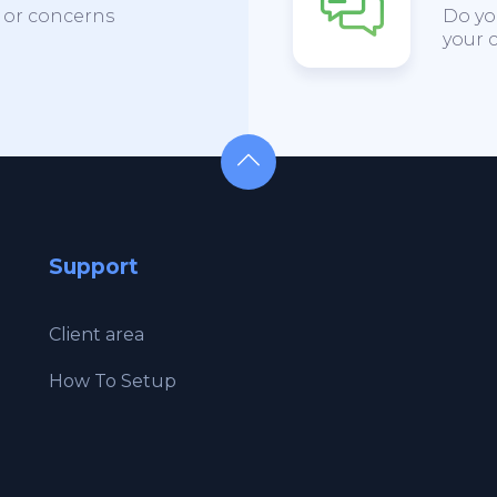
s or concerns
Do yo
your c
Support
Client area
How To Setup