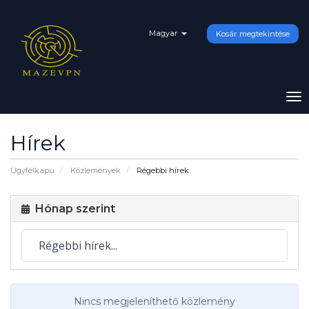
Magyar
Kosár megtekintése
To
na
Hírek
Ügyfélkapu
Közlemények
Régebbi hírek
Hónap szerint
Nincs megjeleníthető közlemény