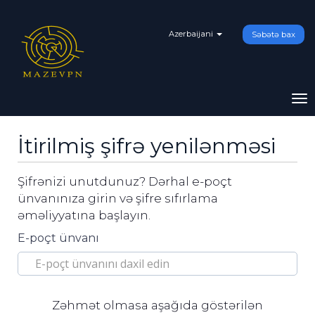
Azerbaijani
Səbətə bax
To
na
İtirilmiş şifrə yenilənməsi
Şifrənizi unutdunuz? Dərhal e-poçt
ünvanınıza girin və şifre sıfırlama
əməliyyatına başlayın.
E-poçt ünvanı
Zəhmət olmasa aşağıda göstərilən