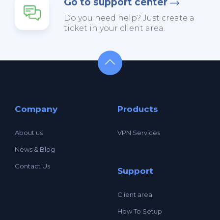
Go to support center
Do you need help? Just create a
ticket in your client area.
Company
Products
About us
VPN Services
News & Blog
Contact Us
Support
Client area
How To Setup